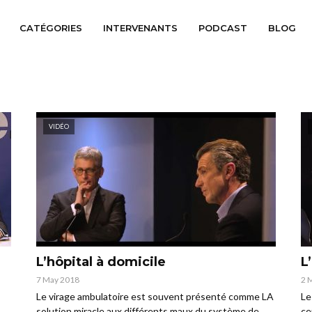
CATÉGORIES
INTERVENANTS
PODCAST
BLOG
VIDÉO
L’hôpital à domicile
L
7 May 2018
2 
Le virage ambulatoire est souvent présenté comme LA
Le
solution miracle aux différents maux du système de
ce