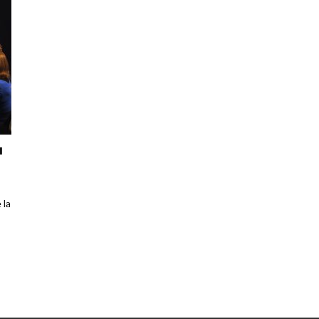
u
 la