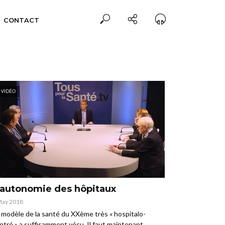
CONTACT
VIDÉO
’autonomie des hôpitaux
May 2018
 modèle de la santé du XXème très « hospitalo-
ntré » a suffisamment vécu. Il faut maintenant