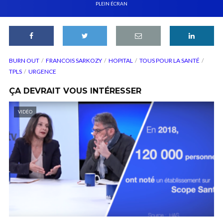
PLEIN ÉCRAN
BURN OUT
FRANCOIS SARKOZY
HOPITAL
TOUS POUR LA SANTÉ
TPLS
URGENCE
ÇA DEVRAIT VOUS INTÉRESSER
VIDÉO