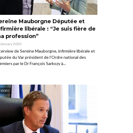
ereine Mauborgne Députée et
nfirmière libérale : “Je suis fière de
a profession”
 January 2020
terview de Sereine Mauborgne, infirmière libérale et
putée du Var président de l’Ordre national des
firmiers par le Dr François Sarkozy à...
VIDÉO