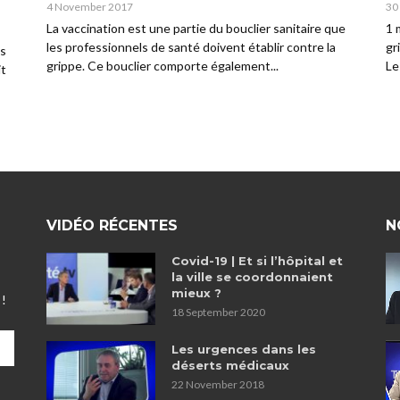
4 November 2017
30
La vaccination est une partie du bouclier sanitaire que
1 
les professionnels de santé doivent établir contre la
gr
ns
grippe. Ce bouclier comporte également...
Le
it
VIDÉO RÉCENTES
N
Covid-19 | Et si l’hôpital et
la ville se coordonnaient
mieux ?
 !
18 September 2020
Les urgences dans les
déserts médicaux
22 November 2018