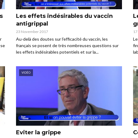
s
Les effets indésirables du vaccin
L
antigrippal
g
23 November 2017
17
r
Au-delà des doutes sur l’efficacité du vaccin, les
Le
 se
français se posent de très nombreuses questions sur
fi
les effets indésirables potentiels et sur la...
la
VIDÉO
Eviter la grippe
C