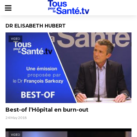
DR ELISABETH HUBERT
VIDÉO
Best-of l’Hôpital en burn-out
24 May 2018
VIDÉO