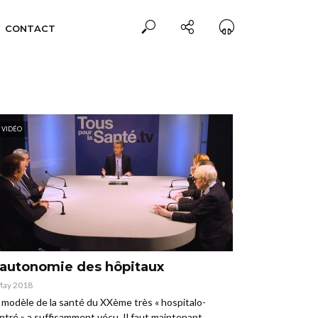
CONTACT
VIDÉO
’autonomie des hôpitaux
May 2018
 modèle de la santé du XXème très « hospitalo-
ntré » a suffisamment vécu. Il faut maintenant