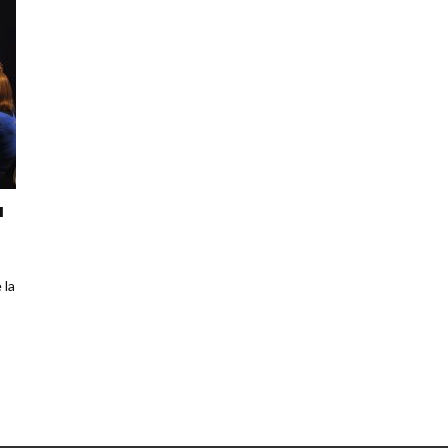
u
 la