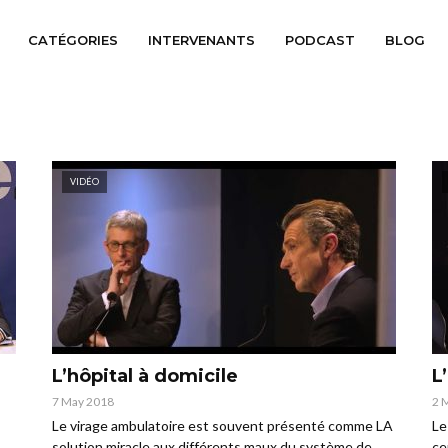
CATÉGORIES
INTERVENANTS
PODCAST
BLOG
VIDÉO
L’hôpital à domicile
L
7 May 2018
2 
Le virage ambulatoire est souvent présenté comme LA
Le
solution miracle aux différents maux du système de
ce