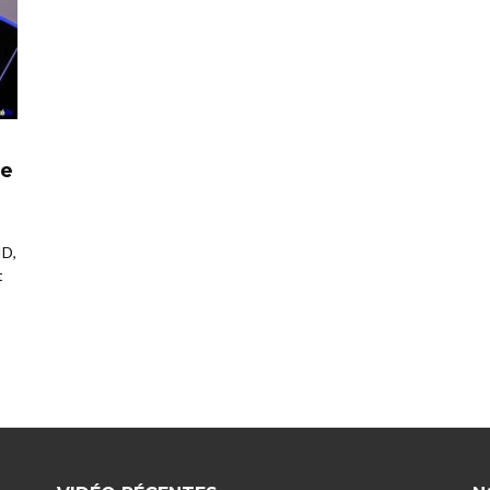
le
ID,
t