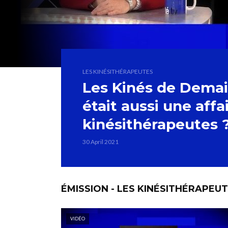
LES KINÉSITHÉRAPEUTES
Les Kinés de Demain
était aussi une affa
kinésithérapeutes 
30 April 2021
ÉMISSION - LES KINÉSITHÉRAPEU
VIDÉO