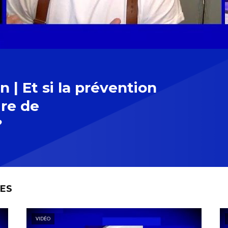
 | Et si la prévention
ire de
?
TES
VIDÉO