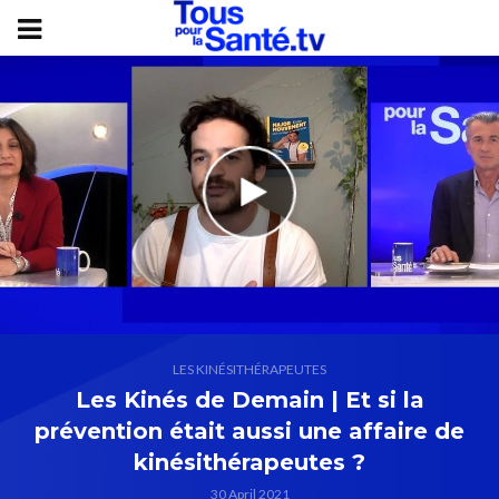
LES KINÉSITHÉRAPEUTES
Les Kinés de Demain | Et si la
prévention était aussi une affaire de
kinésithérapeutes ?
30 April 2021