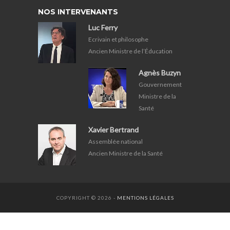
NOS INTERVENANTS
Luc Ferry
Ecrivain et philosophe
Ancien Ministre de l’Éducation
Agnès Buzyn
Gouvernement
Ministre de la
Santé
Xavier Bertrand
Assemblée national
Ancien Ministre de la Santé
COPYRIGHT © 2026 -
MENTIONS LÉGALES