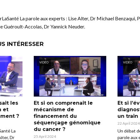
Santé La parole aux experts : Lise Alter, Dr Michael Benzaqui, P
re Guéroult-Accolas, Dr Yannick Neuder.
US INTÉRESSER
VIDÉO
VIDÉO
sait les
Et si on comprenait le
Et si l’
n et
mécanisme de
diagnost
ement ?
financement du
un train
séquençage génomique
22 April 2024
du cancer ?
Santé La
Un débat d
25 April 2024
lter, Dr
parole aux e