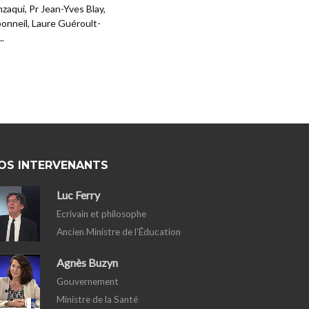
zaqui, Pr Jean-Yves Blay,
onneil, Laure Guéroult-
..
OS INTERVENANTS
Luc Ferry
Ecrivain et philosophe
Ancien Ministre de l’Éducation
Agnès Buzyn
Gouvernement
Ministre de la Santé