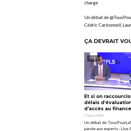
charge
Un débat de @TousPourLa
Cédric Carbonneil, Lau
ÇA DEVRAIT VO
VIDÉO
Et si on raccourcis
délais d’évaluatio
d’accès au financ
7 June 2024
Un débat de TousPourLa
parole aux experts : Lise A