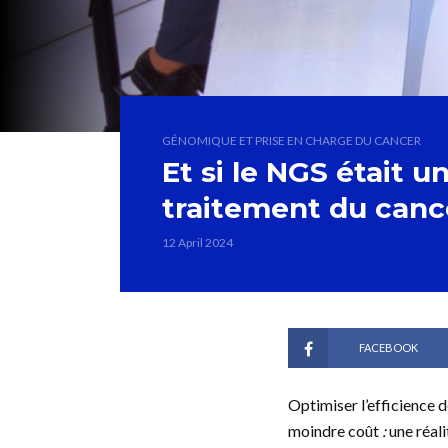
GÉNOMIQUE ET PRISE EN CHARGE DU CANCER
Et si le NGS était u
traitement du canc
12 April 2024
FACEBOOK
Optimiser l’efficience d
moindre coût
:
une réal