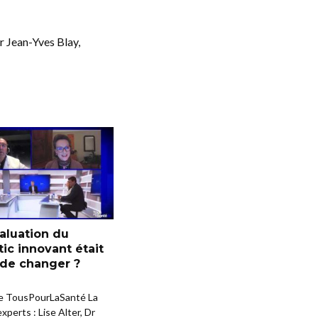
r Jean-Yves Blay,
évaluation du
ic innovant était
 de changer ?
e TousPourLaSanté La
xperts : Lise Alter, Dr