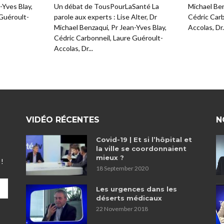
-Yves Blay,
Un débat de TousPourLaSanté La
Michael Ben
 Guéroult-
parole aux experts : Lise Alter, Dr
Cédric Carb
Michael Benzaqui, Pr Jean-Yves Blay,
Accolas, Dr.
Cédric Carbonneil, Laure Guéroult-
Accolas, Dr...
VIDÉO RÉCENTES
N
Covid-19 | Et si l’hôpital et
la ville se coordonnaient
mieux ?
 !
18 September 2020
Les urgences dans les
déserts médicaux
22 November 2018