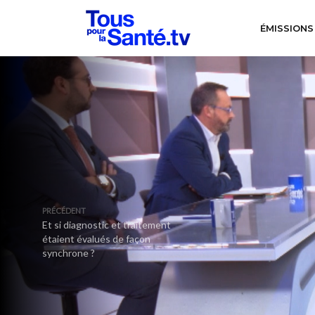
ÉMISSIONS
PRÉCÉDENT
Et si diagnostic et traitement
étaient évalués de façon
synchrone ?