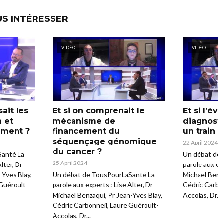
US INTÉRESSER
VIDÉO
VIDÉO
sait les
Et si on comprenait le
Et si l’
n et
mécanisme de
diagnost
ement ?
financement du
un train
séquençage génomique
22 April 2024
du cancer ?
Santé La
Un débat d
25 April 2024
lter, Dr
parole aux e
-Yves Blay,
Un débat de TousPourLaSanté La
Michael Ben
 Guéroult-
parole aux experts : Lise Alter, Dr
Cédric Carb
Michael Benzaqui, Pr Jean-Yves Blay,
Accolas, Dr.
Cédric Carbonneil, Laure Guéroult-
Accolas, Dr...