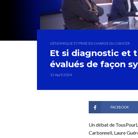
GÉNOMIQUE ET PRISE EN CHARGE DU CANCER
Et si diagnostic et 
évalués de façon s
15 April 2024
FACEBOOK
Un débat de TousPourLaS
Carbonneil, Laure Guér