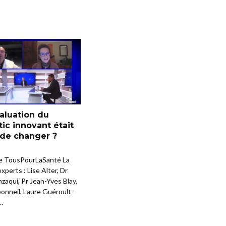
évaluation du
ic innovant était
 de changer ?
e TousPourLaSanté La
xperts : Lise Alter, Dr
zaqui, Pr Jean-Yves Blay,
onneil, Laure Guéroult-
..