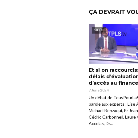
ÇA DEVRAIT VO
VIDÉO
Et si on raccourcis
délais d’évaluatio
d’accès au financ
7 June 2024
Un débat de TousPourLa
parole aux experts : Lise A
Michael Benzaqui, Pr Jean
Cédric Carbonneil, Laure
Accolas, Dr...