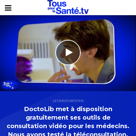
LES INNOVATIONS
DoctoLib met à disposition
gratuitement ses outils de
consultation vidéo pour les médecins.
Nous avons testé la téléconsultation.