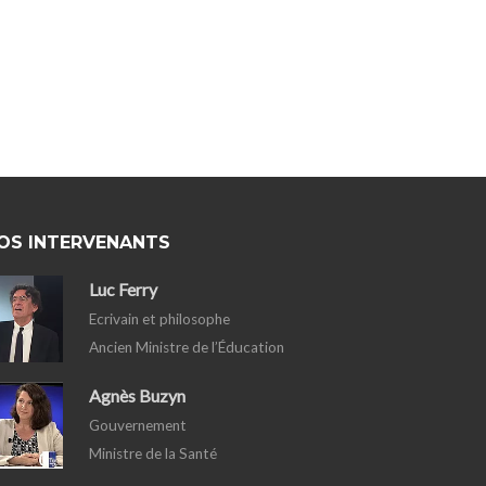
OS INTERVENANTS
Luc Ferry
Ecrivain et philosophe
Ancien Ministre de l’Éducation
Agnès Buzyn
Gouvernement
Ministre de la Santé