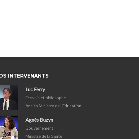
OS INTERVENANTS
Luc Ferry
Ecrivain et philosophe
Ancien Ministre de l’Éducation
Agnès Buzyn
Gouvernement
Ministre de la Santé