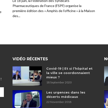
Le 18 juin, la Fédération des Syndicats
Pharmaceutiques de France (FSPF) organise la
première édition des « Amphis de l’officine » à la Maison
e
des...
VIDÉO RÉCENTES
N
Covid-19 | Et si l’hôpital et
la ville se coordonnaient
mieux ?
 !
18 September 2020
Les urgences dans les
déserts médicaux
22 November 2018