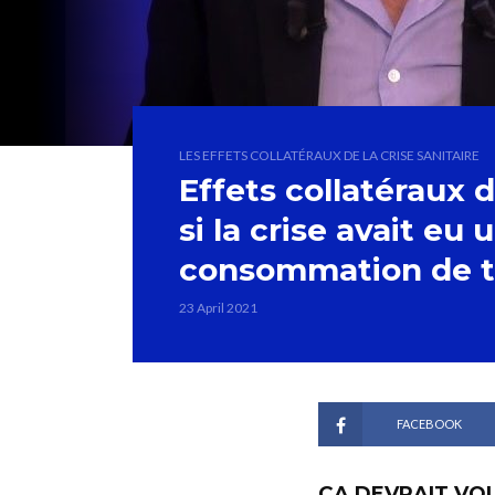
LES EFFETS COLLATÉRAUX DE LA CRISE SANITAIRE
Effets collatéraux de
si la crise avait eu 
consommation de t
23 April 2021
FACEBOOK
ÇA DEVRAIT VO