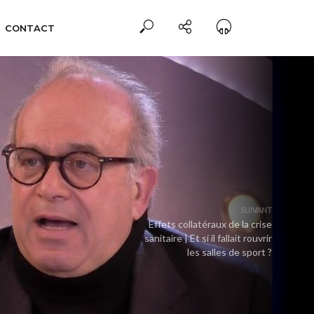
CONTACT
SUIVANT
Effets collatéraux de la crise
sanitaire | Et si il fallait rouvrir
les salles de sport ?