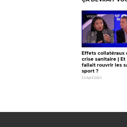
VIDÉO
Effets collatéraux 
crise sanitaire | Et s
fallait rouvrir les 
sport ?
21 April 2021