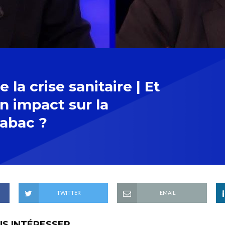
 la crise sanitaire | Et
un impact sur la
abac ?
TWITTER
EMAIL
US INTÉRESSER