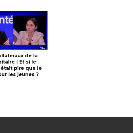
ollatéraux de la
itaire | Et si le
tait pire que le
ur les jeunes ?