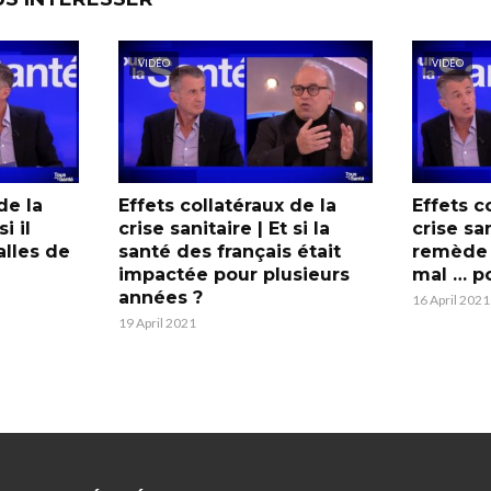
VIDÉO
VIDÉO
de la
Effets collatéraux de la
Effets c
i il
crise sanitaire | Et si la
crise san
salles de
santé des français était
remède é
impactée pour plusieurs
mal … po
années ?
16 April 2021
19 April 2021